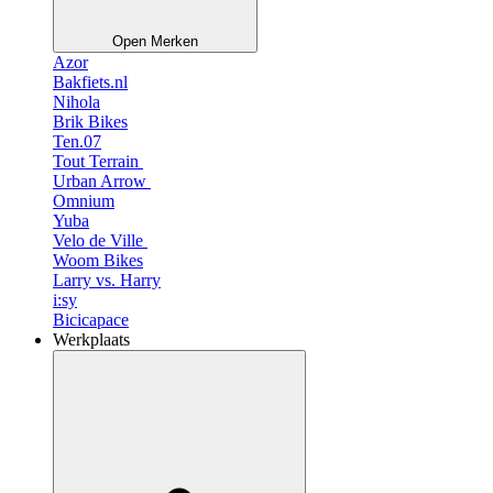
Open Merken
Azor
Bakfiets.nl
Nihola
Brik Bikes
Ten.07
Tout Terrain
Urban Arrow
Omnium
Yuba
Velo de Ville
Woom Bikes
Larry vs. Harry
i:sy
Bicicapace
Werkplaats